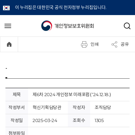
이 누리집은 대한민국 공식 전자정부 누리집입니다.
개
메
검
뉴
색
인
열
인쇄
공유
기
정
보
-
보
호
제목
제6차 2024 개인정보 미래포럼('24.12.18.)
위
작성부서
혁신기획담당관
작성자
조직담당
원
작성일
2025-03-24
조회수
1305
첨부파일