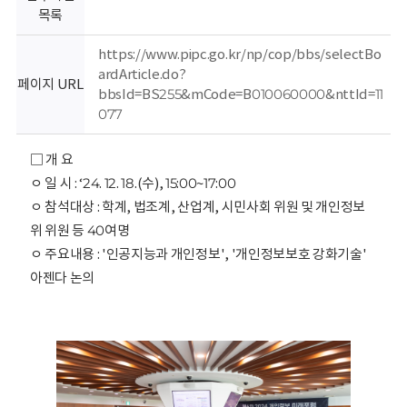
회
목록
https://www.pipc.go.kr/np/cop/bbs/selectBo
ardArticle.do?
페이지 URL
bbsId=BS255&mCode=B010060000&nttId=11
077
□ 개 요
ㅇ 일 시 : ‘24. 12. 18.(수), 15:00~17:00
ㅇ 참석대상 : 학계, 법조계, 산업계, 시민사회 위원 및 개인정보
위 위원 등 40여명
ㅇ 주요내용 : '인공지능과 개인정보', '개인정보보호 강화기술'
아젠다 논의