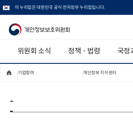
이 누리집은 대한민국 공식 전자정부 누리집입니다.
개
인
위원회 소식
정책 · 법령
국정
정
보
"접기,펼치기"
"접기,펼
기업참여
개인정보 지식센터
보
호
-
위
원