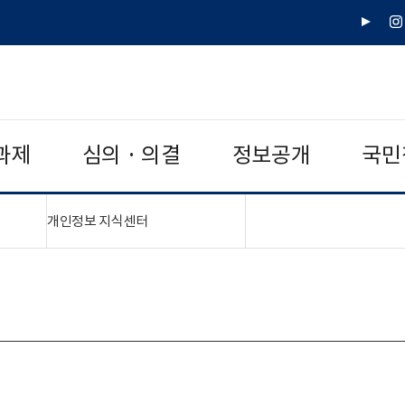
유
인
튜
스
브
타
그
램
과제
심의 · 의결
정보공개
국민
치기"
"접기,펼치기"
개인정보 지식센터