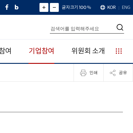
페
네
X
확
글자크기 100
%
KOR
ENG
언
화
화
이
이
(
대
어
면
면
스
버
트
수
확
축
북
블
위
대
통
소
치
검
로
터
합
색
그
)
검
색
참여
기업참여
위원회 소개
누
리
집
인쇄
공유
안
내