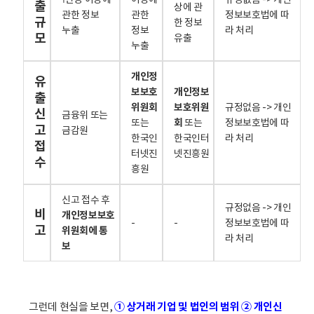
출
상에 관
관한 정보
관한
정보보호법에 따
규
한 정보
누출
정보
라 처리
모
유출
누출
개인정
유
보보호
개인정보
출
위원회
보호위원
규정없음 -> 개인
신
금융위 또는
또는
회
또는
정보보호법에 따
고
금감원
한국인
한국인터
라 처리
접
터넷진
넷진흥원
수
흥원
신고 접수 후
규정없음 -> 개인
비
개인정보보호
-
-
정보보호법에 따
고
위원회에 통
라 처리
보
그런데 현실을 보면,
①
상거래 기업 및 법인의 범위
② 개인신