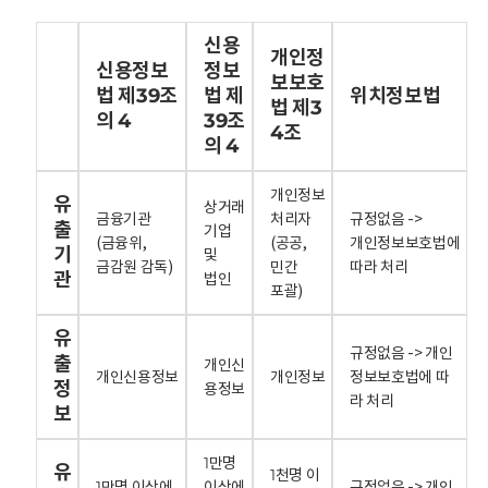
신용
개인정
신용정보
정보
보보호
법 제39조
법 제
위치정보법
법 제3
의 4
39조
4조
의 4
개인정보
유
상거래
금융기관
처리자
규정없음 ->
출
기업
(금융위,
(공공,
개인정보보호법에
기
및
금감원 감독)
민간
따라 처리
관
법인
포괄)
유
규정없음 -> 개인
출
개인신
개인신용정보
개인정보
정보보호법에 따
정
용정보
라 처리
보
1만명
유
1천명 이
1만명 이상에
이상에
규정없음 -> 개인