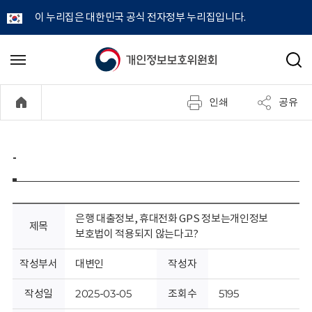
이 누리집은 대한민국 공식 전자정부 누리집입니다.
개
메
검
뉴
색
인
열
인쇄
공유
기
정
보
-
보
호
은행 대출정보, 휴대전화 GPS 정보는개인정보
제목
보호법이 적용되지 않는다고?
위
작성부서
대변인
작성자
원
작성일
2025-03-05
조회수
5195