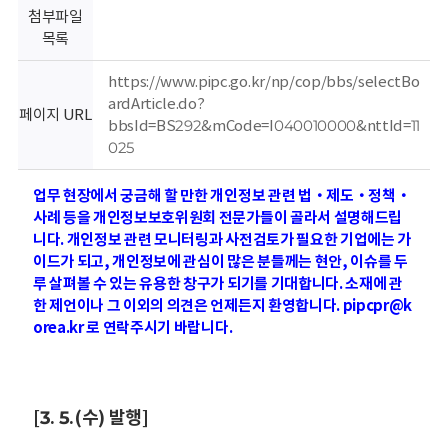
회
첨부파일
목록
https://www.pipc.go.kr/np/cop/bbs/selectBo
ardArticle.do?
페이지 URL
bbsId=BS292&mCode=I040010000&nttId=11
025
업무 현장에서 궁금해 할 만한 개인정보 관련 법‧제도‧정책‧
사례 등을 개인정보보호위원회 전문가들이 골라서 설명해드립
니다. 개인정보 관련 모니터링과 사전검토가 필요한 기업에는 가
이드가 되고, 개인정보에 관심이 많은 분들께는 현안, 이슈를 두
루 살펴볼 수 있는 유용한 창구가 되기를 기대합니다. 소재에 관
한 제언이나 그 이외의 의견은 언제든지 환영합니다. pipcpr@k
orea.kr 로 연락주시기 바랍니다.
[3. 5.(수) 발행]