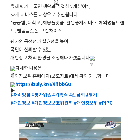
올해 평가는 국민 생활과 밀접한 7개 분야*,
52개 서비스를 대상으로 추진됩니다
*공공앱, 대학교, 채용플랫폼, 만남중개서비스, 해외명품브랜
드, 팬덤플랫폼, 프랜차이즈
평가의 공정성과 실효성을 높여
국민이 신뢰할 수 있는
개인정보 처리 환경을 조성해나가겠습니다
자세한 내용은
개인정보위 홈페이지(보도자료)에서 확인 가능합니다
https://buly.kr/9XNbbG0
#처리방침
#평가위원
#위촉식
#간담회
#평가
#개인정보
#개인정보보호위원회
#개인정보위
#PIPC