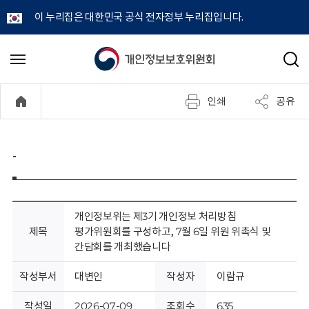
이 누리집은 대한민국 공식 전자정부 누리집입니다.
개
메
검
뉴
색
인
열
인쇄
공유
기
정
보
-
보
호
개인정보위는 제3기 개인정보 처리방침
제목
평가위원회를 구성하고, 7월 6일 위원 위촉식 및
위
간담회를 개최했습니다
원
작성부서
대변인
작성자
이람규
작성일
2026-07-09
조회수
635