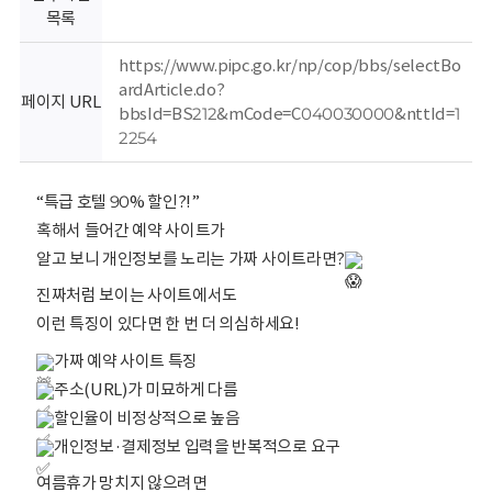
회
목록
https://www.pipc.go.kr/np/cop/bbs/selectBo
ardArticle.do?
페이지 URL
bbsId=BS212&mCode=C040030000&nttId=1
2254
“특급 호텔 90% 할인?!”
혹해서 들어간 예약 사이트가
알고 보니 개인정보를 노리는 가짜 사이트라면?
진짜처럼 보이는 사이트에서도
이런 특징이 있다면 한 번 더 의심하세요!
가짜 예약 사이트 특징
주소(URL)가 미묘하게 다름
할인율이 비정상적으로 높음
개인정보·결제정보 입력을 반복적으로 요구
여름휴가 망치지 않으려면