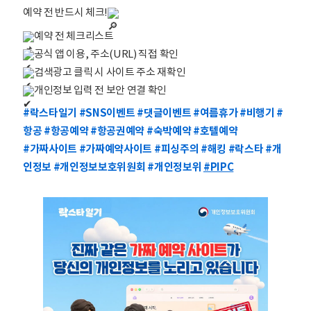
예약 전 반드시 체크!
예약 전 체크리스트
공식 앱 이용, 주소(URL) 직접 확인
검색광고 클릭 시 사이트 주소 재확인
개인정보 입력 전 보안 연결 확인
#락스타일기
#SNS이벤트
#댓글이벤트
#여름휴가
#비행기
#
항공
#항공예약
#항공권예약
#숙박예약
#호텔예약
#가짜사이트
#가짜예약사이트
#피싱주의
#해킹
#락스타
#개
인정보
#개인정보보호위원회
#개인정보위
#PIPC