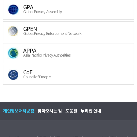
GPA
Global Privacy Assembly
GPEN
Global Privacy Enforcement Network
APPA
Asia Pacific Privacy Authorities
CoE
Council of Europe
개인정보처리방침
찾아오시는 길
도움말
누리집 안내