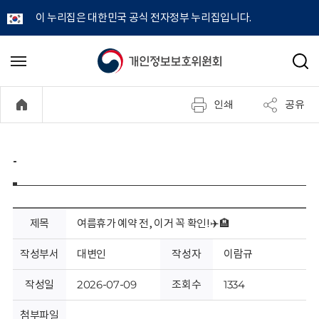
이 누리집은 대한민국 공식 전자정부 누리집입니다.
개
메
검
뉴
색
인
열
인쇄
공유
기
정
보
-
보
호
제목
여름휴가 예약 전, 이거 꼭 확인!✈️🏨
위
작성부서
대변인
작성자
이람규
원
작성일
2026-07-09
조회수
1334
첨부파일