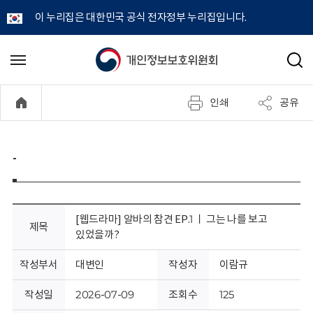
이 누리집은 대한민국 공식 전자정부 누리집입니다.
개
메
검
뉴
색
인
열
인쇄
공유
기
정
보
-
보
호
[웹드라마] 알바의 참견 EP.1 ㅣ 그는 나를 보고
제목
있었을까?
위
작성부서
대변인
작성자
이람규
원
작성일
2026-07-09
조회수
125