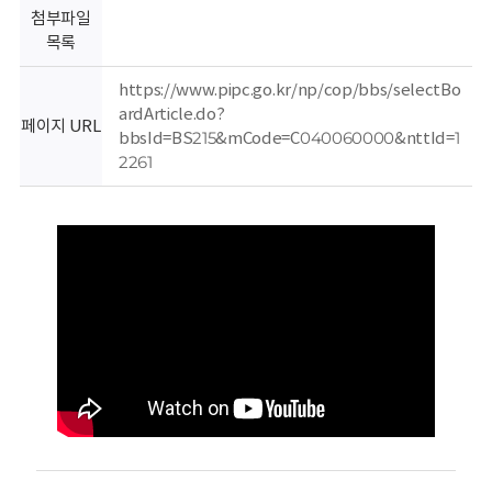
회
첨부파일
목록
https://www.pipc.go.kr/np/cop/bbs/selectBo
ardArticle.do?
페이지 URL
bbsId=BS215&mCode=C040060000&nttId=1
2261