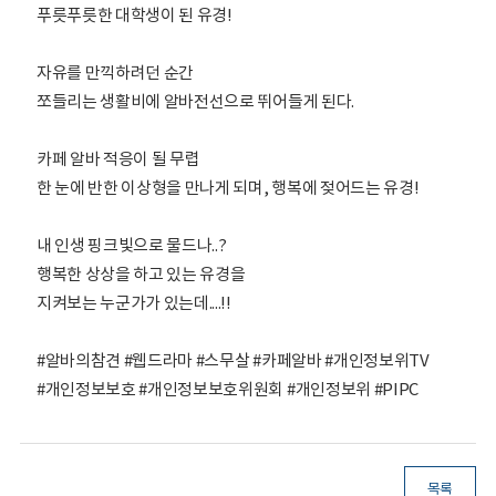
푸릇푸릇한 대학생이 된 유경!
자유를 만끽하려던 순간
쪼들리는 생활비에 알바전선으로 뛰어들게 된다.
카페 알바 적응이 될 무렵
한 눈에 반한 이상형을 만나게 되며, 행복에 젖어드는 유경!
내 인생 핑크빛으로 물드나..?
행복한 상상을 하고 있는 유경을
지켜보는 누군가가 있는데....!!
#알바의참견 #웹드라마 #스무살 #카페알바 #개인정보위TV
#개인정보보호 #개인정보보호위원회 #개인정보위 #PIPC
목록