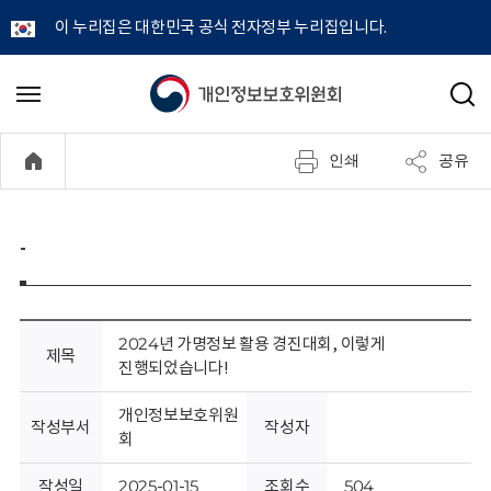
이 누리집은 대한민국 공식 전자정부 누리집입니다.
개
메
검
뉴
색
인
열
인쇄
공유
기
정
보
-
보
호
2024년 가명정보 활용 경진대회, 이렇게
제목
진행되었습니다!
위
개인정보보호위원
작성부서
작성자
원
회
작성일
2025-01-15
조회수
504