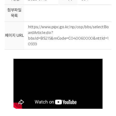
회
첨부파일
목록
https://www.pipc.go.kr/np/cop/bbs/selectBo
ardArticle.do?
페이지 URL
bbsId=BS215&mCode=C040060000&nttId=1
0939