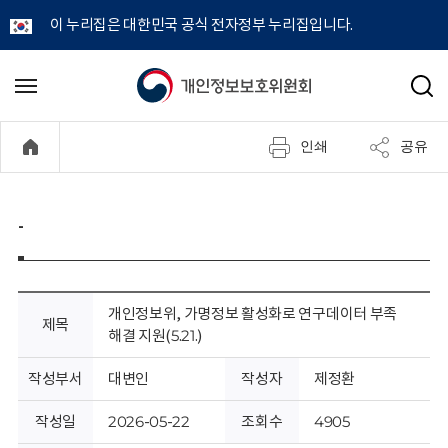
이 누리집은 대한민국 공식 전자정부 누리집입니다.
개
메
검
뉴
색
인
열
인쇄
공유
기
정
보
-
보
호
개인정보위, 가명정보 활성화로 연구데이터 부족
제목
해결 지원(5.21.)
위
작성부서
대변인
작성자
제정환
원
작성일
2026-05-22
조회수
4905