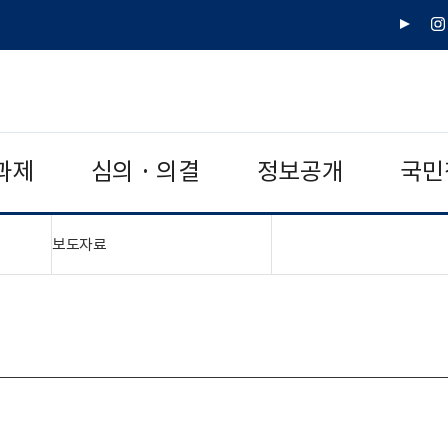
유
인
튜
스
브
타
그
램
과제
심의 · 의결
정보공개
국민
"접기,펼치기"
보도자료