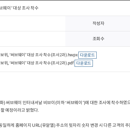
브웨이’ 대상 조사 착수
작성자
조회수
정보위, ‘써브웨이’ 대상 조사 착수(조사2과).hwpx
다운로드
정보위, ‘써브웨이’ 대상 조사 착수(조사2과).pdf
다운로드
.(화) 써브웨이 인터내셔날 비브이(이하 ‘써브웨이’)에 대한 조사에 착수하였
분할 예정이라고 밝혔다.
와 동일하게 홈페이지 URL(유알엘) 주소의 뒷자리 숫자 변경 시 다른 고객의