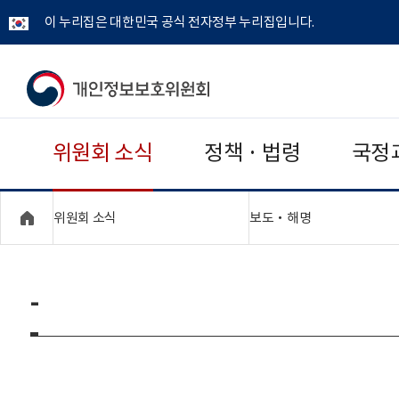
이 누리집은 대한민국 공식 전자정부 누리집입니다.
개
인
위원회 소식
정책 · 법령
국정
정
보
"접기,펼치기"
"접기,펼치기"
위원회 소식
보도‧해명
보
호
-
위
원