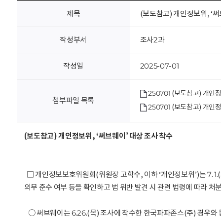
회
제목
(보도참고) 개인정보위, ‘써
작성부서
조사2과
작성일
2025-07-01
250701 (보도참고) 개인
첨부파일 목록
250701 (보도참고) 개인
(보도참고) 개인정보위, ‘써브웨이’ 대상 조사 착수
□ 개인정보보호위원회(위원장 고학수, 이하 ‘개인정보위’)는 7. 1
의무 준수 여부 등을 확인하고 법 위반 발견 시 관련 법령에 따라 처
○ 써브웨이는 6.26.(목) 조사에 착수한 한국파파존스(주) 경우