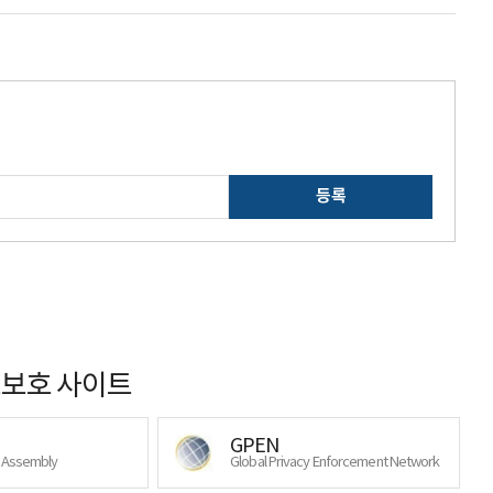
등록
보호 사이트
GPEN
y Assembly
Global Privacy Enforcement Network