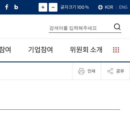
페
네
X
확
글자크기 100
%
KOR
ENG
언
화
화
이
이
(
대
어
면
면
스
버
트
수
확
축
북
블
위
대
통
소
치
검
로
터
합
색
그
)
검
색
참여
기업참여
위원회 소개
누
리
집
인쇄
공유
안
내