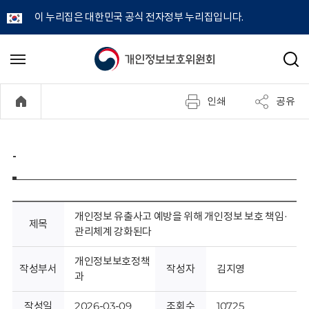
이 누리집은 대한민국 공식 전자정부 누리집입니다.
개
메
검
뉴
색
인
열
인쇄
공유
기
정
보
-
보
호
개인정보 유출사고 예방을 위해 개인정보 보호 책임·
제목
관리체계 강화된다
위
개인정보보호정책
작성부서
작성자
김지영
원
과
작성일
2026-03-09
조회수
10725