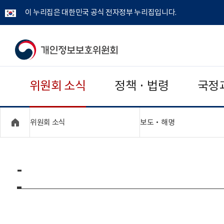
이 누리집은 대한민국 공식 전자정부 누리집입니다.
개
인
위원회 소식
정책 · 법령
국정
정
보
"접기,펼치기"
"접기,펼치기"
위원회 소식
보도‧해명
보
호
-
위
원