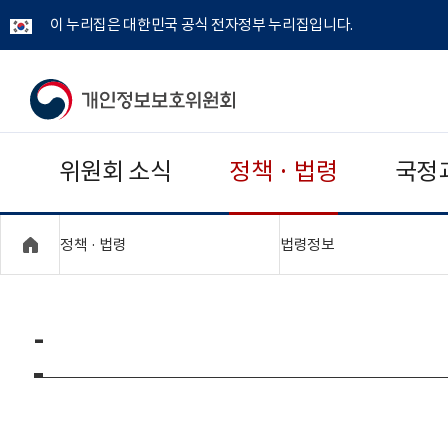
이 누리집은 대한민국 공식 전자정부 누리집입니다.
개
인
위원회 소식
정책 · 법령
국정
정
보
"접기,펼치기"
"접기,펼치기"
정책 · 법령
법령정보
보
호
-
위
원