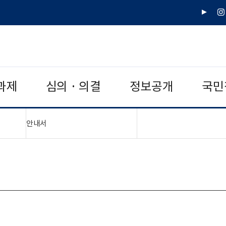
유
인
튜
스
브
타
그
램
과제
심의 · 의결
정보공개
국민
"접기,펼치기"
안내서