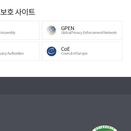
보호 사이트
GPEN
y Assembly
Global Privacy Enforcement Network
CoE
ivacy Authorities
Council of Europe