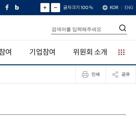
페
네
X
확
글자크기 100
%
KOR
ENG
언
화
화
이
이
(
대
어
면
면
스
버
트
수
확
축
북
블
위
대
통
소
치
검
로
터
합
색
그
)
검
색
참여
기업참여
위원회 소개
누
리
집
인쇄
공유
안
내