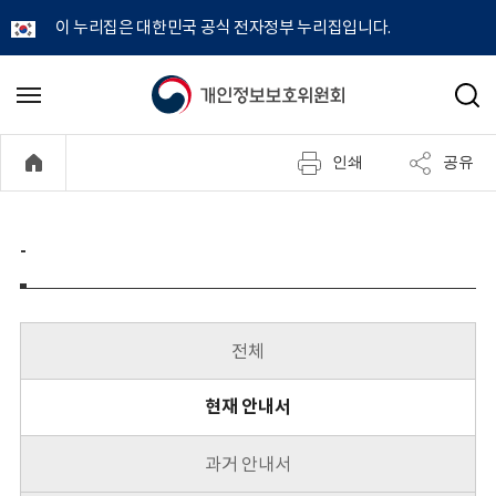
이 누리집은 대한민국 공식 전자정부 누리집입니다.
개
메
검
뉴
색
인
열
인쇄
공유
기
정
보
-
보
호
전체
위
현재 안내서
원
과거 안내서