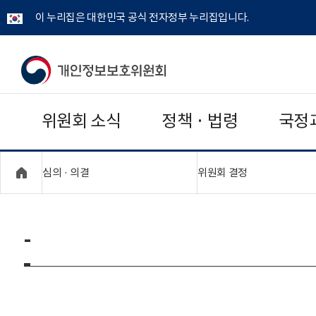
이 누리집은 대한민국 공식 전자정부 누리집입니다.
개
인
위원회 소식
정책 · 법령
국정
정
보
"접기,펼치기"
"접기,펼치기"
심의 · 의결
위원회 결정
보
호
-
위
원