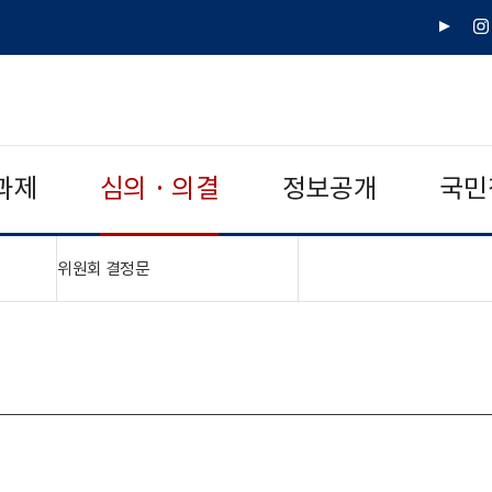
유
인
튜
스
브
타
그
램
과제
심의 · 의결
정보공개
국민
"접기,펼치기"
위원회 결정문