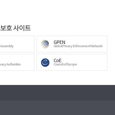
보호 사이트
GPEN
y Assembly
Global Privacy Enforcement Network
CoE
ivacy Authorities
Council of Europe