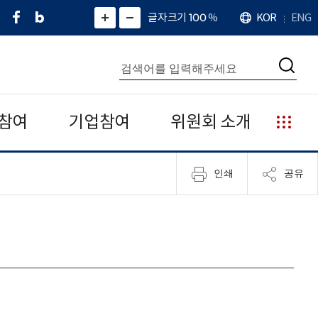
페
네
X
확
글자크기 100
%
KOR
ENG
언
화
화
이
이
(
대
어
면
면
스
버
트
수
확
축
북
블
위
대
통
소
치
검
로
터
합
색
그
)
검
색
참여
기업참여
위원회 소개
누
리
집
인쇄
공유
안
내