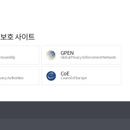
보호 사이트
GPEN
y Assembly
Global Privacy Enforcement Network
CoE
ivacy Authorities
Council of Europe