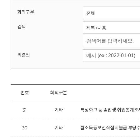
회
회의구분
검색
의결일
번호
회의구분
31
기타
특성화고 등 졸업생 취업통계조사
30
기타
쌀소득등보전직접지불금 부당수령