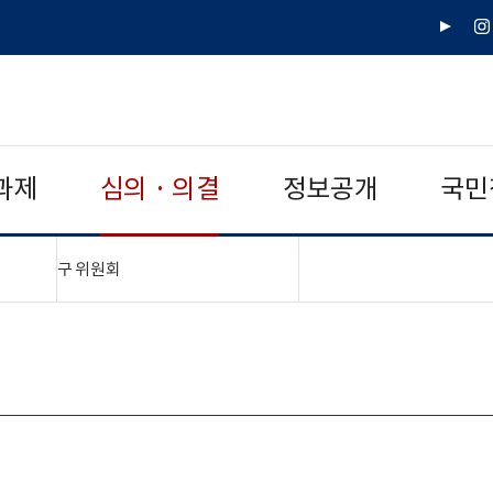
유
인
튜
스
브
타
그
램
과제
심의 · 의결
정보공개
국민
"접기,펼치기"
구 위원회