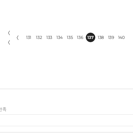
〈
〈
131
132
133
134
135
136
137
138
139
140
〈
만족