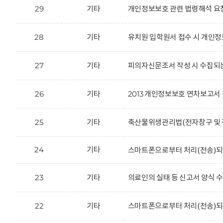
29
기타
개인정보보호 관련 법령해석 요
28
기타
유치원 입학원서 접수 시 개인정
27
기타
피의자신문조서 작성 시 수집되
26
기타
2013 개인정보보호 연차보고서 
25
기타
축산물위생관리법(전자창구 및 전
24
기타
스마트폰으로부터 처리(전송)되
23
기타
의료인의 실태 등 신고서 양식 
22
기타
스마트폰으로부터 처리(전송)되