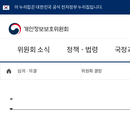
이 누리집은 대한민국 공식 전자정부 누리집입니다.
개
인
위원회 소식
정책 · 법령
국정
정
보
"접기,펼치기"
"접기,펼치기"
심의 · 의결
위원회 결정
보
호
-
위
원