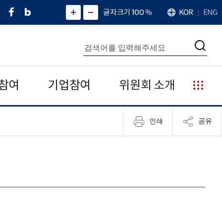
페
네
X
확
글자크기 100
%
KOR
ENG
언
화
화
이
이
(
대
어
면
면
스
버
트
수
확
축
북
블
위
대
통
소
치
검
로
터
합
색
그
)
검
색
참여
기업참여
위원회 소개
누
리
집
인쇄
공유
안
내