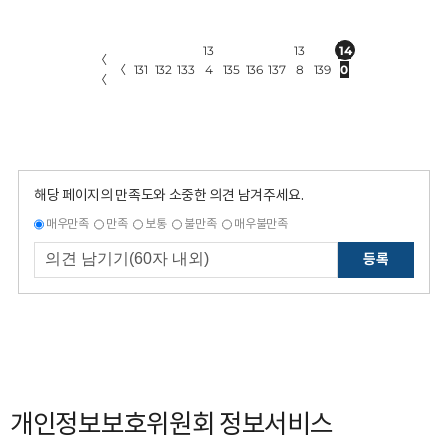
13
13
14
〈
〈
131
132
133
4
135
136
137
8
139
0
〈
해당 페이지의 만족도와 소중한 의견 남겨주세요.
매우만족
만족
보통
불만족
매우불만족
등록
개인정보보호위원회 정보서비스