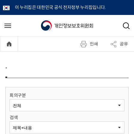
이 누리집은 대한민국 공식 전자정부 누리집입니다.
개
메
검
뉴
색
인
열
인쇄
공유
기
정
보
-
보
호
회의구분
위
검색
원