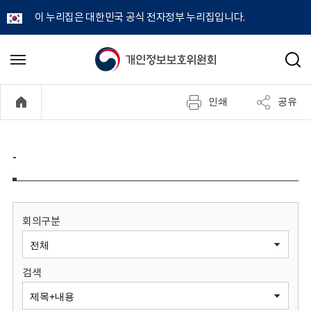
이 누리집은 대한민국 공식 전자정부 누리집입니다.
개
메
검
뉴
색
인
열
인쇄
공유
기
정
보
-
보
호
회의구분
위
검색
원