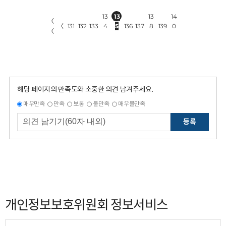
13
13
13
14
〈
〈
131
132
133
4
5
136
137
8
139
0
〈
해당 페이지의 만족도와 소중한 의견 남겨주세요.
매우만족
만족
보통
불만족
매우불만족
등록
개인정보보호위원회 정보서비스