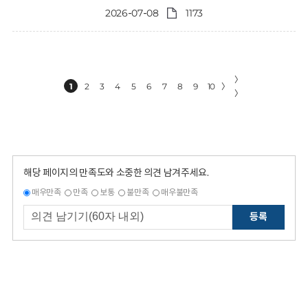
2026-07-08
1173
〉
1
2
3
4
5
6
7
8
9
10
〉
〉
해당 페이지의 만족도와 소중한 의견 남겨주세요.
매우만족
만족
보통
불만족
매우불만족
등록