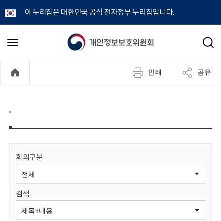
이 누리집은 대한민국 공식 전자정부 누리집입니다.
개
메
검
뉴
색
인
열
인쇄
공유
기
정
보
-
보
호
회의구분
위
검색
원