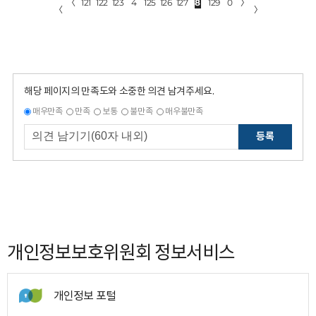
〈
121
122
123
4
125
126
127
8
129
0
〉
〈
〉
해당 페이지의 만족도와 소중한 의견 남겨주세요.
매우만족
만족
보통
불만족
매우불만족
등록
개인정보보호위원회 정보서비스
개인정보 포털