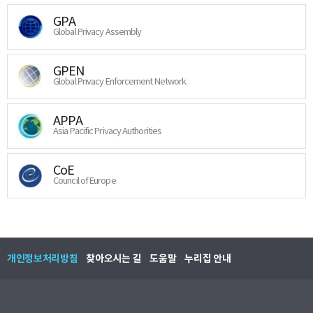
GPA
Global Privacy Assembly
GPEN
Global Privacy Enforcement Network
APPA
Asia Pacific Privacy Authorities
CoE
Council of Europe
개인정보처리방침
찾아오시는 길
도움말
누리집 안내