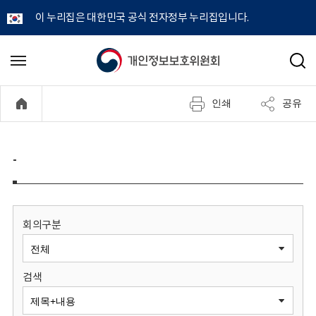
이 누리집은 대한민국 공식 전자정부 누리집입니다.
개
메
검
뉴
색
인
열
인쇄
공유
기
정
보
-
보
호
회의구분
위
검색
원