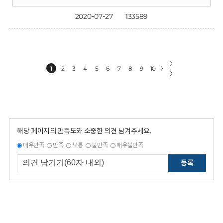
2020-07-27
133589
〉
1
2
3
4
5
6
7
8
9
10
〉
〉
해당 페이지의 만족도와 소중한 의견 남겨주세요.
매우만족
만족
보통
불만족
매우불만족
등록