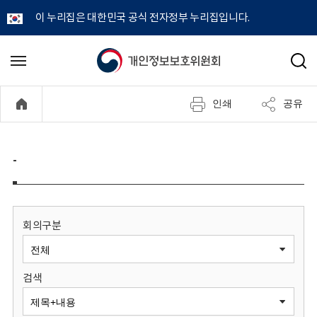
이 누리집은 대한민국 공식 전자정부 누리집입니다.
개
메
검
뉴
색
인
열
인쇄
공유
기
정
보
-
보
호
회의구분
위
검색
원