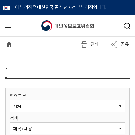
이 누리집은 대한민국 공식 전자정부 누리집입니다.
개
메
검
뉴
색
인
열
인쇄
공유
기
정
보
-
보
호
회의구분
위
검색
원