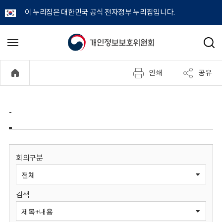
이 누리집은 대한민국 공식 전자정부 누리집입니다.
개
메
검
뉴
색
인
열
인쇄
공유
기
정
보
-
보
호
회의구분
위
검색
원