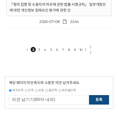
「형의 집행 및 수용자의 처우에 관한 법률 시행규칙」 일부개정안
에 대한 개인정보 침해요인 평가에 관한 건
2026-07-08
2244
〉
1
2
3
4
5
6
7
8
9
10
〉
〉
해당 페이지의 만족도와 소중한 의견 남겨주세요.
매우만족
만족
보통
불만족
매우불만족
등록