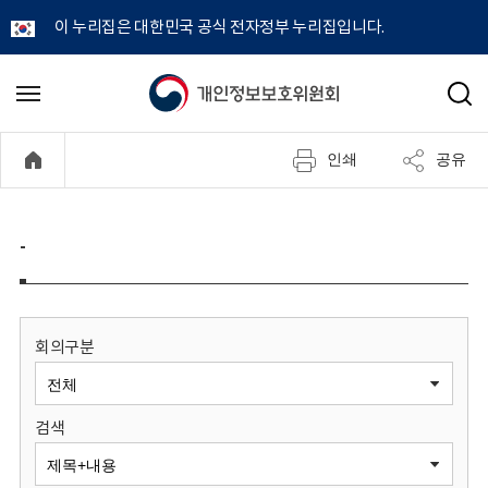
이 누리집은 대한민국 공식 전자정부 누리집입니다.
개
메
검
뉴
색
인
열
인쇄
공유
기
정
보
-
보
호
회의구분
위
검색
원