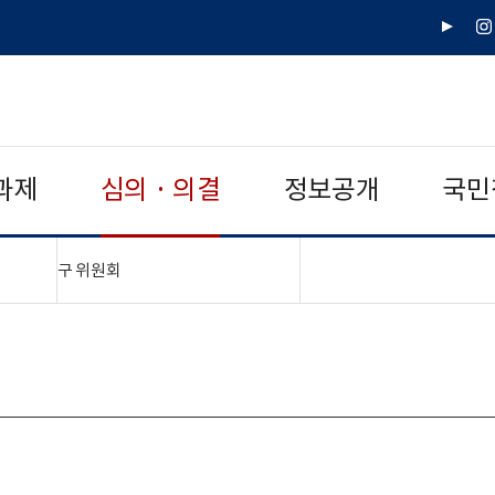
유
인
튜
스
브
타
그
램
과제
심의 · 의결
정보공개
국민
"접기,펼치기"
구 위원회