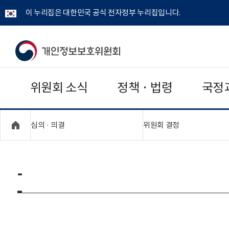
이 누리집은 대한민국 공식 전자정부 누리집입니다.
개
인
위원회 소식
정책 · 법령
국정
정
보
"접기,펼치기"
"접기,펼치기"
심의 · 의결
위원회 결정
보
호
-
위
원