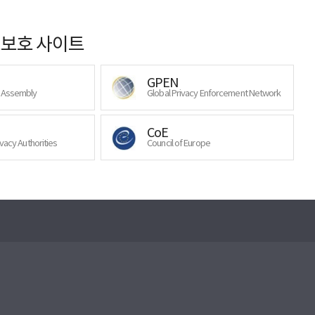
보호 사이트
GPEN
y Assembly
Global Privacy Enforcement Network
CoE
ivacy Authorities
Council of Europe