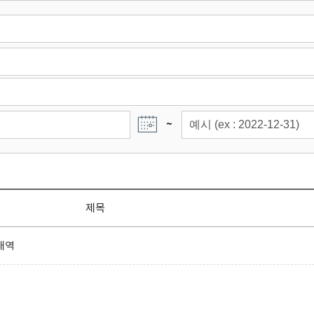
~
제목
내역