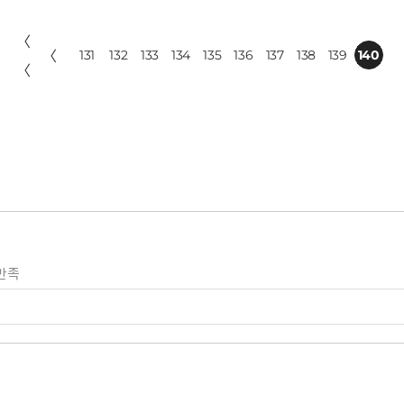
〈
〈
131
132
133
134
135
136
137
138
139
140
〈
만족