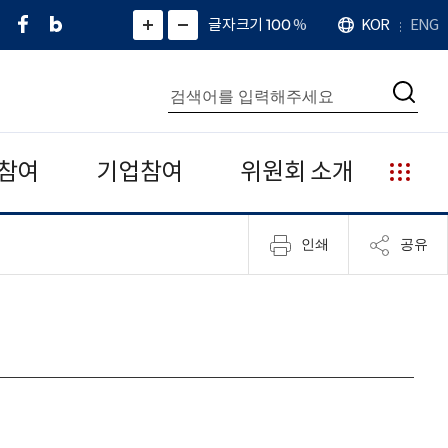
페
네
X
확
글자크기 100
%
KOR
ENG
언
화
화
이
이
(
대
어
면
면
스
버
트
수
확
축
북
블
위
대
통
소
치
검
로
터
합
색
그
)
검
색
참여
기업참여
위원회 소개
누
리
집
인쇄
공유
안
내