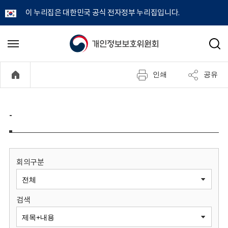
이 누리집은 대한민국 공식 전자정부 누리집입니다.
개
메
검
뉴
색
인
열
인쇄
공유
기
정
보
-
보
호
회의구분
위
검색
원