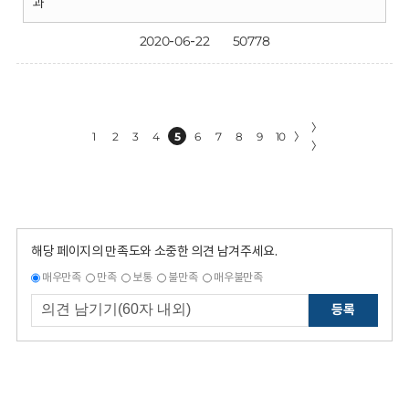
과
2020-06-22
50778
〉
1
2
3
4
5
6
7
8
9
10
〉
〉
해당 페이지의 만족도와 소중한 의견 남겨주세요.
매우만족
만족
보통
불만족
매우불만족
등록