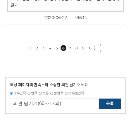
결과
2020-06-22
49634
〉
1
2
3
4
5
6
7
8
9
10
〉
〉
해당 페이지의 만족도와 소중한 의견 남겨주세요.
매우만족
만족
보통
불만족
매우불만족
등록