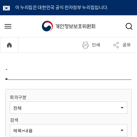
이 누리집은 대한민국 공식 전자정부 누리집입니다.
개
메
검
뉴
색
인
열
인쇄
공유
기
정
보
-
보
호
회의구분
위
검색
원