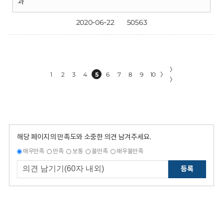
과
2020-06-22
50563
〉
1
2
3
4
5
6
7
8
9
10
〉
〉
해당 페이지의 만족도와 소중한 의견 남겨주세요.
매우만족
만족
보통
불만족
매우불만족
등록