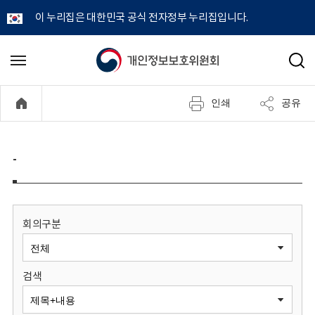
이 누리집은 대한민국 공식 전자정부 누리집입니다.
개
메
검
뉴
색
인
열
인쇄
공유
기
정
보
-
보
호
회의구분
위
검색
원