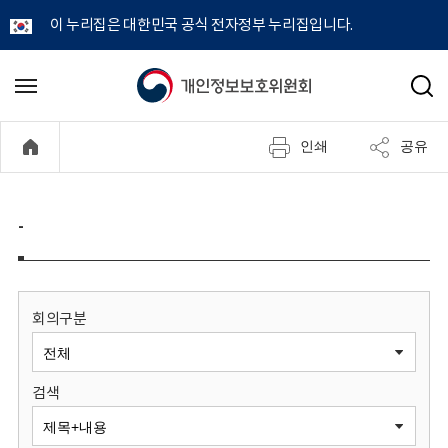
이 누리집은 대한민국 공식 전자정부 누리집입니다.
개
메
검
뉴
색
인
열
인쇄
공유
기
정
보
-
보
호
회의구분
위
검색
원