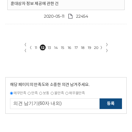
훈대상자 정보 제공에 관한 건
2020-05-11
22454
〈
〉
〈
11
12
13
14
15
16
17
18
19
20
〉
〈
〉
해당 페이지의 만족도와 소중한 의견 남겨주세요.
매우만족
만족
보통
불만족
매우불만족
등록