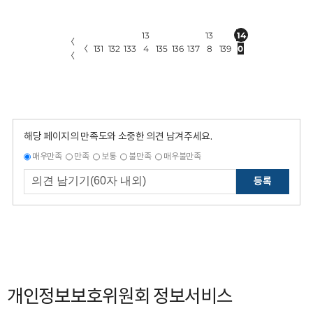
13
13
14
〈
〈
131
132
133
4
135
136
137
8
139
0
〈
해당 페이지의 만족도와 소중한 의견 남겨주세요.
매우만족
만족
보통
불만족
매우불만족
등록
개인정보보호위원회 정보서비스