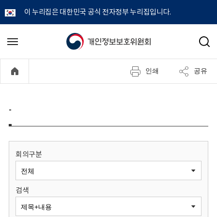
이 누리집은 대한민국 공식 전자정부 누리집입니다.
개
메
검
뉴
색
인
열
인쇄
공유
기
정
보
-
보
호
회의구분
위
검색
원