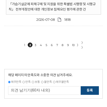
「가습기살균제 피해구제 및 지원을 위한 특별법 시행령 및 시행규
칙」 전부개정안에 대한 개인정보 침해요인 평가에 관한 건
2026-07-08
1818
〉
1
2
3
4
5
6
7
8
9
10
〉
〉
해당 페이지의 만족도와 소중한 의견 남겨주세요.
매우만족
만족
보통
불만족
매우불만족
등록