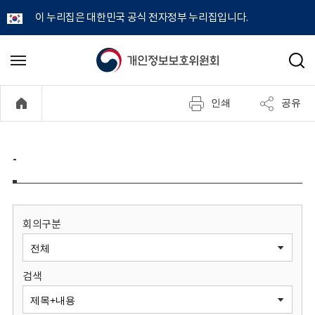
이 누리집은 대한민국 공식 전자정부 누리집입니다.
개
메
검
뉴
색
인
열
인쇄
공유
기
정
보
-
보
호
회의구분
위
검색
원