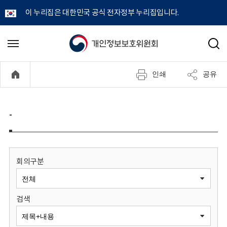
이 누리집은 대한민국 공식 전자정부 누리집입니다.
개
메
검
뉴
색
인
열
인쇄
공유
기
정
보
-
보
호
회의구분
위
검색
원