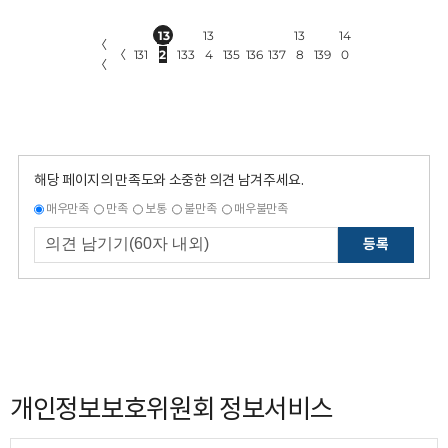
13
13
13
14
〈
〈
131
2
133
4
135
136
137
8
139
0
〈
해당 페이지의 만족도와 소중한 의견 남겨주세요.
매우만족
만족
보통
불만족
매우불만족
등록
개인정보보호위원회 정보서비스