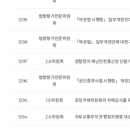
회
법령평가전문위원
1299
「여권법 시행령」 일부개정안에
회
법령평가전문위원
1298
「여권법」 일부개정안에 대한 
회
1297
2소위원회
경찰청의 재난안전통신망 단말기
법령평가전문위원
1296
「공인중개사법 시행령」 개정안(
회
1295
1소위원회
공정거래위원회의 자체감사를 위
1294
2소위원회
국토교통부의 운행정지명령 대상 