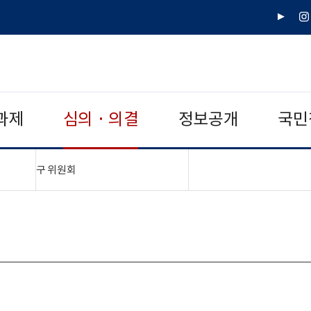
유
인
튜
스
브
타
그
램
과제
심의 · 의결
정보공개
국민
"접기,펼치기"
구 위원회