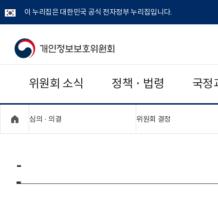
이 누리집은 대한민국 공식 전자정부 누리집입니다.
개
인
위원회 소식
정책 · 법령
국정
정
보
"접기,펼치기"
"접기,펼치기"
심의 · 의결
위원회 결정
보
호
-
위
원