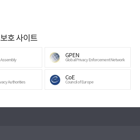
보호 사이트
GPEN
y Assembly
Global Privacy Enforcement Network
CoE
ivacy Authorities
Council of Europe