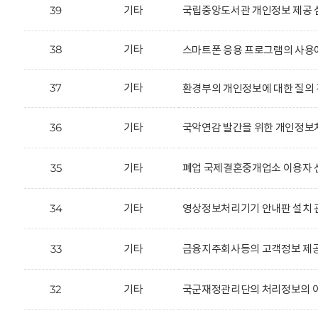
39
기타
국립중앙도서관 개인정보 제공 
38
기타
스마트폰 응용 프로그램의 사용
37
기타
환경부의 개인정보에 대한 질의 
36
기타
국악연감 발간을 위한 개인정보처
35
기타
폐업 국제결혼중개업소 이용자 신
34
기타
영상정보처리기기 안내판 설치 
33
기타
금융지주회사등의 고객정보 제공
32
기타
국군재정관리단의 처리정보의 이