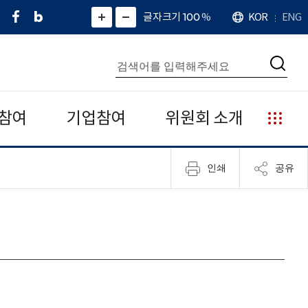
페
네
X
확
글자크기 100
%
KOR
ENG
언
화
화
이
이
(
대
어
면
면
스
버
트
수
확
축
북
블
위
대
통
소
치
검
로
터
합
색
그
)
검
색
참여
기업참여
위원회 소개
누
리
집
인쇄
공유
안
내