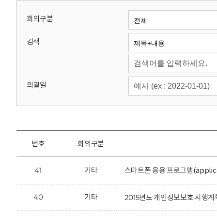
회
회의구분
검색
의결일
번호
회의구분
41
기타
스마트폰 응용 프로그램(applic
40
기타
2015년도 개인정보보호 시행계획