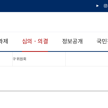
유
인
튜
스
브
타
그
램
과제
심의 · 의결
정보공개
국민
"접기,펼치기"
구 위원회