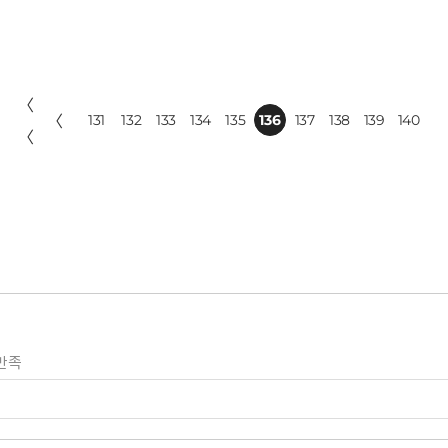
〈
〈
131
132
133
134
135
136
137
138
139
140
〈
만족