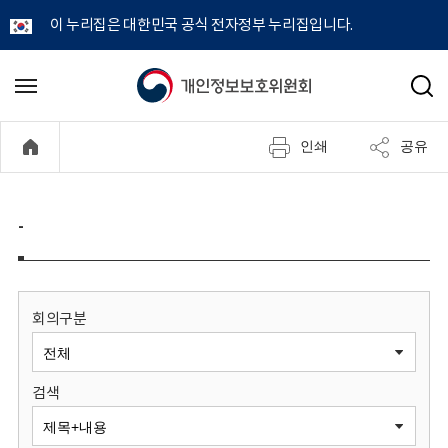
이 누리집은 대한민국 공식 전자정부 누리집입니다.
개
메
검
뉴
색
인
열
인쇄
공유
기
정
보
-
보
호
회의구분
위
검색
원