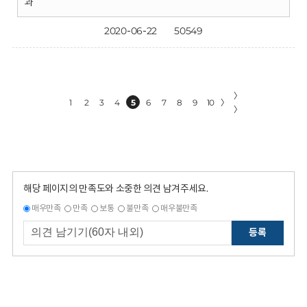
과
2020-06-22
50549
〉
1
2
3
4
5
6
7
8
9
10
〉
〉
해당 페이지의 만족도와 소중한 의견 남겨주세요.
매우만족
만족
보통
불만족
매우불만족
등록