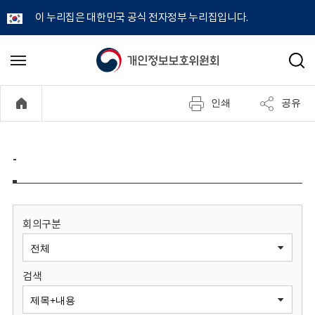
이 누리집은 대한민국 공식 전자정부 누리집입니다.
개
메
검
뉴
색
인
열
인쇄
공유
기
정
보
-
보
호
회의구분
위
검색
원