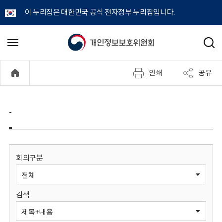
이 누리집은 대한민국 공식 전자정부 누리집입니다.
개
메
검
뉴
색
인
열
인쇄
공유
기
정
보
-
보
호
회의구분
위
검색
원