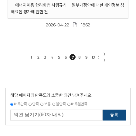
「에너지이용 합리화법 시행규칙」 일부개정안에 대한 개인정보 침
해요인 평가에 관한 건
2026-04-22
1862
〉
1
2
3
4
5
6
7
8
9
10
〉
〉
해당 페이지의 만족도와 소중한 의견 남겨주세요.
매우만족
만족
보통
불만족
매우불만족
등록