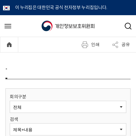
이 누리집은 대한민국 공식 전자정부 누리집입니다.
개
메
검
뉴
색
인
열
인쇄
공유
기
정
보
-
보
호
회의구분
위
검색
원