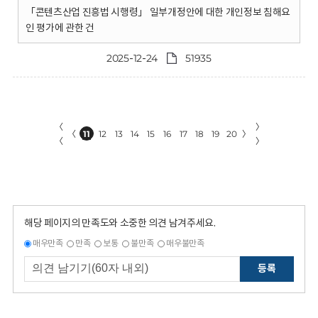
「콘텐츠산업 진흥법 시행령」 일부개정안에 대한 개인정보 침해요
인 평가에 관한 건
2025-12-24
51935
〈
〉
〈
11
12
13
14
15
16
17
18
19
20
〉
〈
〉
해당 페이지의 만족도와 소중한 의견 남겨주세요.
매우만족
만족
보통
불만족
매우불만족
등록