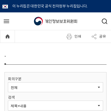
이 누리집은 대한민국 공식 전자정부 누리집입니다.
개
메
검
뉴
색
인
열
인쇄
공유
기
정
보
-
보
호
회의구분
위
검색
원