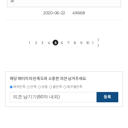
과
2020-06-22
49668
〉
1
2
3
4
5
6
7
8
9
10
〉
〉
해당 페이지의 만족도와 소중한 의견 남겨주세요.
매우만족
만족
보통
불만족
매우불만족
등록