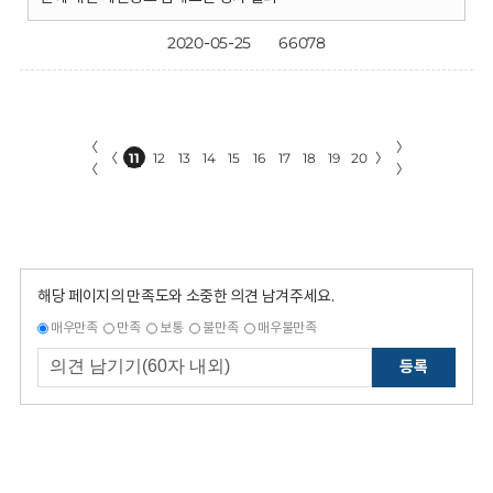
2020-05-25
66078
〈
〉
〈
11
12
13
14
15
16
17
18
19
20
〉
〈
〉
해당 페이지의 만족도와 소중한 의견 남겨주세요.
매우만족
만족
보통
불만족
매우불만족
등록