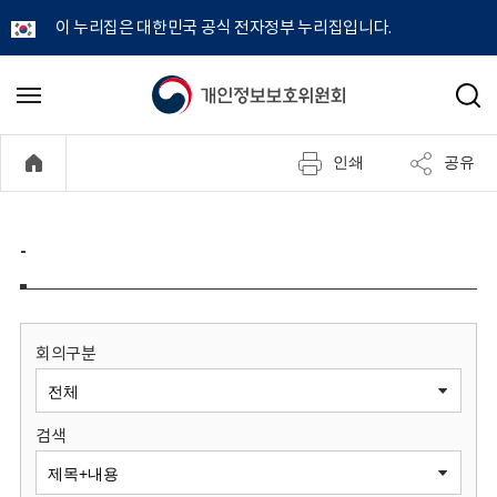
이 누리집은 대한민국 공식 전자정부 누리집입니다.
개
메
검
뉴
색
인
열
인쇄
공유
기
정
보
-
보
호
회의구분
위
검색
원