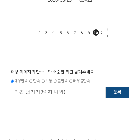
2020-05-25
68422
〉
1
2
3
4
5
6
7
8
9
10
〉
〉
해당 페이지의 만족도와 소중한 의견 남겨주세요.
매우만족
만족
보통
불만족
매우불만족
등록