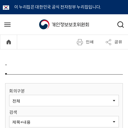
이 누리집은 대한민국 공식 전자정부 누리집입니다.
개
메
검
뉴
색
인
열
인쇄
공유
기
정
보
-
보
호
회의구분
위
검색
원