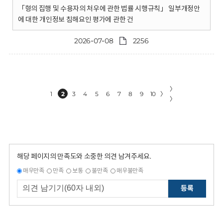
「형의 집행 및 수용자의 처우에 관한 법률 시행규칙」 일부개정안
에 대한 개인정보 침해요인 평가에 관한 건
2026-07-08
2256
〉
1
2
3
4
5
6
7
8
9
10
〉
〉
해당 페이지의 만족도와 소중한 의견 남겨주세요.
매우만족
만족
보통
불만족
매우불만족
등록