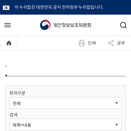
이 누리집은 대한민국 공식 전자정부 누리집입니다.
개
메
검
뉴
색
인
열
인쇄
공유
기
정
보
-
보
호
회의구분
위
검색
원