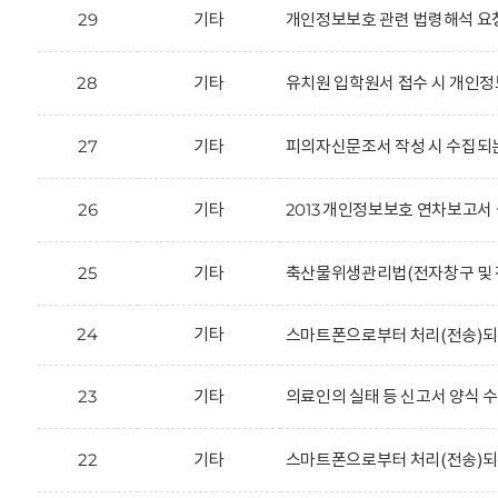
29
기타
개인정보보호 관련 법령해석 요
28
기타
유치원 입학원서 접수 시 개인정
27
기타
피의자신문조서 작성 시 수집되
26
기타
2013 개인정보보호 연차보고서 
25
기타
축산물위생관리법(전자창구 및 전
24
기타
스마트폰으로부터 처리(전송)되
23
기타
의료인의 실태 등 신고서 양식 
22
기타
스마트폰으로부터 처리(전송)되