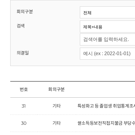
회
회의구분
검색
의결일
번호
회의구분
31
기타
특성화고 등 졸업생 취업통계조사
30
기타
쌀소득등보전직접지불금 부당수령