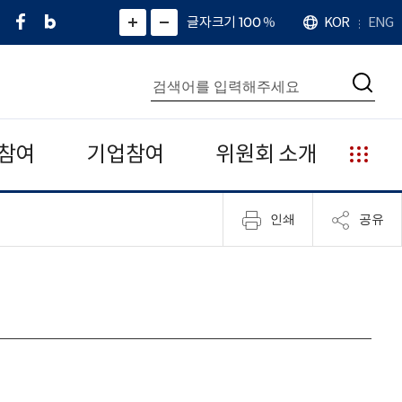
페
네
X
확
글자크기 100
%
KOR
ENG
언
화
화
이
이
(
대
어
면
면
스
버
트
수
확
축
북
블
위
대
통
소
치
검
로
터
합
색
그
)
검
색
참여
기업참여
위원회 소개
누
리
집
인쇄
공유
안
내