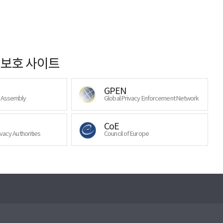
보호 사이트
GPEN
y Assembly
Global Privacy Enforcement Network
CoE
ivacy Authorities
Council of Europe