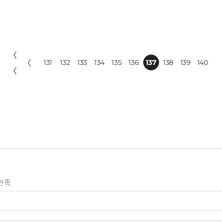
〈
〈
131
132
133
134
135
136
137
138
139
140
〈
만족