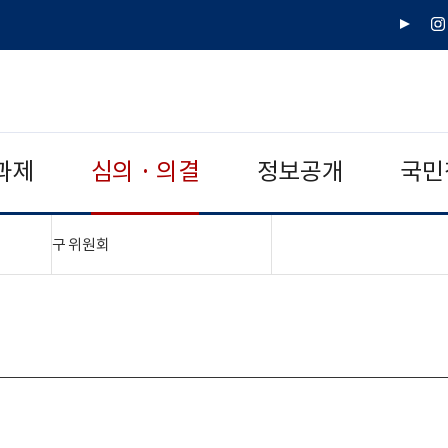
유
인
튜
스
브
타
그
램
과제
심의 · 의결
정보공개
국민
"접기,펼치기"
구 위원회