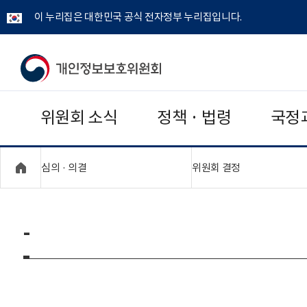
이 누리집은 대한민국 공식 전자정부 누리집입니다.
개
인
위원회 소식
정책 · 법령
국정
정
보
"접기,펼치기"
"접기,펼치기"
심의 · 의결
위원회 결정
보
호
-
위
원