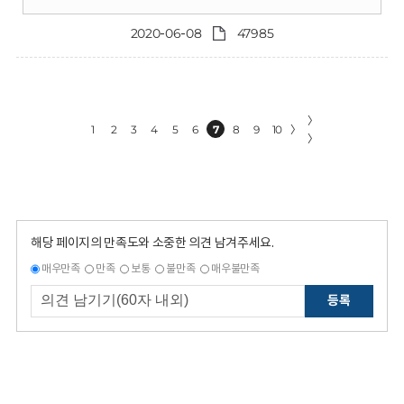
2020-06-08
47985
〉
1
2
3
4
5
6
7
8
9
10
〉
〉
해당 페이지의 만족도와 소중한 의견 남겨주세요.
매우만족
만족
보통
불만족
매우불만족
등록