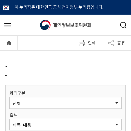
이 누리집은 대한민국 공식 전자정부 누리집입니다.
개
메
검
뉴
색
인
열
인쇄
공유
기
정
보
-
보
호
회의구분
위
검색
원