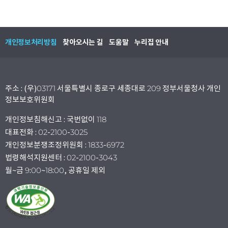
개인정보처리방침
찾아오시는 길
도움말
누리집 안내
주소 : (우)03171 서울특별시 종로구 세종대로 209 정부서울청사 개인
정보보호위원회
개인정보침해신고 : 국번없이 118
대표전화 : 02-2100-3025
개인정보분쟁조정위원회 : 1833-6972
법령해석지원센터 : 02-2100-3043
월~금 9:00~18:00, 공휴일 제외