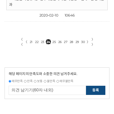
과
2020-02-10
10646
〈
〉
〈
21
22
23
24
25
26
27
28
29
30
〉
〈
〉
해당 페이지의 만족도와 소중한 의견 남겨주세요.
매우만족
만족
보통
불만족
매우불만족
등록