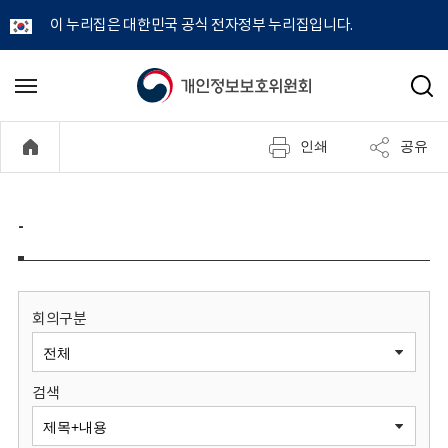
이 누리집은 대한민국 공식 전자정부 누리집입니다.
개
메
검
뉴
색
인
열
인쇄
공유
기
정
보
-
보
호
회의구분
위
검색
원