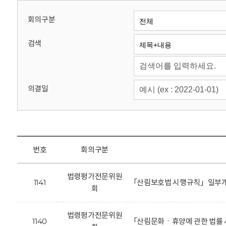
회
회의구분
검색
의결일
번호
회의구분
법령평가전문위원
1141
「산림보호법 시행규칙」일부개
회
법령평가전문위원
1140
「산림문화ㆍ휴양에 관한 법률 