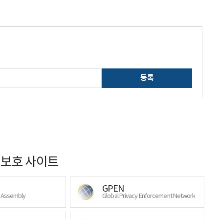
등록
보호 사이트
GPEN
y Assembly
Global Privacy Enforcement Network