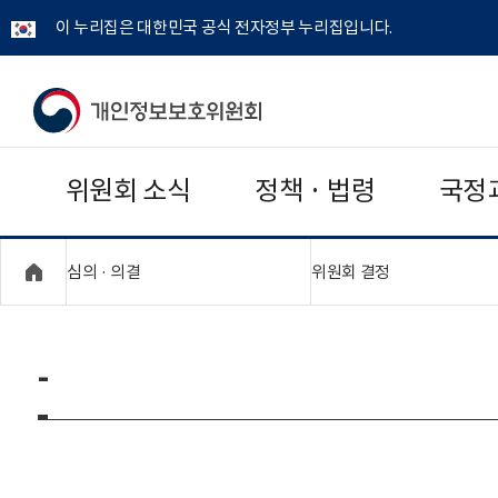
이 누리집은 대한민국 공식 전자정부 누리집입니다.
개
인
위원회 소식
정책 · 법령
국정
정
보
"접기,펼치기"
"접기,펼치기"
심의 · 의결
위원회 결정
보
호
-
위
원