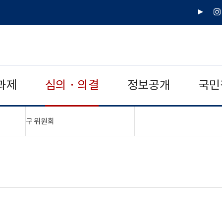
유
인
튜
스
브
타
그
램
과제
심의 · 의결
정보공개
국민
"접기,펼치기"
구 위원회