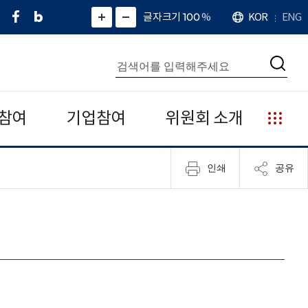
페
네
X
확
글자크기 100
%
KOR
ENG
언
화
화
이
이
(
대
어
면
면
스
버
트
수
확
축
북
블
위
대
통
소
치
검
로
터
합
색
그
)
검
색
참여
기업참여
위원회 소개
누
리
집
인쇄
공유
안
내