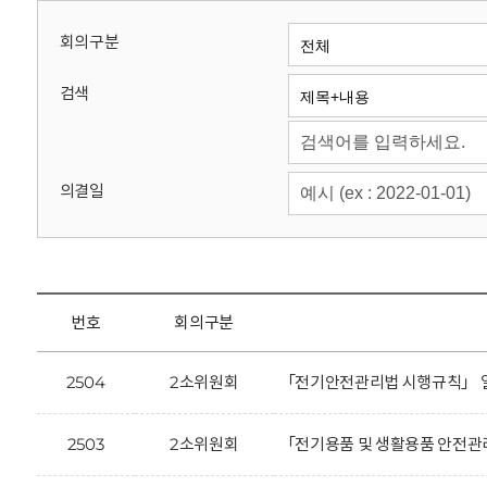
회
회의구분
검색
의결일
번호
회의구분
2504
2소위원회
「전기안전관리법 시행규칙」 일
2503
2소위원회
「전기용품 및 생활용품 안전관