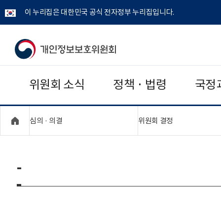
이 누리집은 대한민국 공식 전자정부 누리집입니다.
개
인
위원회 소식
정책 · 법령
국정
정
보
"접기,펼치기"
"접기,펼치기"
심의 · 의결
위원회 결정
보
호
-
위
원