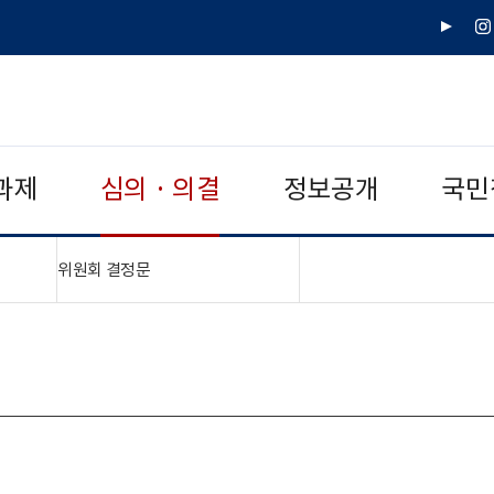
유
인
튜
스
브
타
그
램
과제
심의 · 의결
정보공개
국민
"접기,펼치기"
위원회 결정문