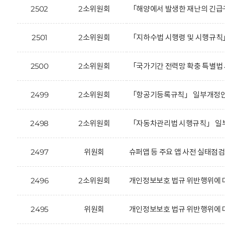
2502
2소위원회
「해양에서 발생한 재난의 긴급구
2501
2소위원회
「지하수법 시행령 및 시행규칙
2500
2소위원회
「국가기간 전력망 확충 특별법 
2499
2소위원회
「항공기등록규칙」 일부개정안에
2498
2소위원회
「자동차관리법 시행규칙」 일부
2497
위원회
슈퍼앱 등 주요 앱 사전 실태점검 
2496
2소위원회
개인정보보호 법규 위반행위에 
2495
위원회
개인정보보호 법규 위반행위에 대한