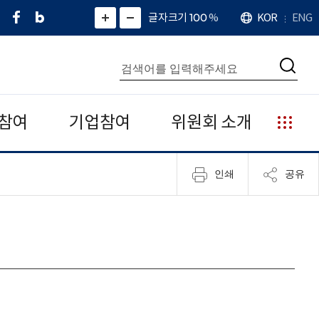
페
네
X
확
글자크기 100
%
KOR
ENG
언
화
화
이
이
(
대
어
면
면
스
버
트
수
확
축
북
블
위
대
통
소
치
검
로
터
합
색
그
)
검
색
참여
기업참여
위원회 소개
누
리
집
인쇄
공유
안
내