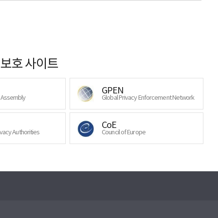
보호 사이트
GPEN
y Assembly
Global Privacy Enforcement Network
CoE
ivacy Authorities
Council of Europe