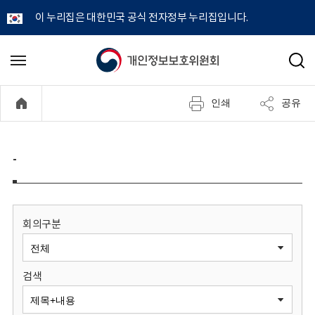
이 누리집은 대한민국 공식 전자정부 누리집입니다.
개
메
검
뉴
색
인
열
인쇄
공유
기
정
보
-
보
호
회의구분
위
검색
원