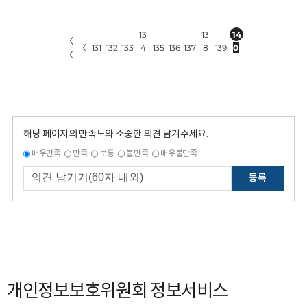
13
13
14
〈
〈
131
132
133
4
135
136
137
8
139
0
〈
해당 페이지의 만족도와 소중한 의견 남겨주세요.
매우만족
만족
보통
불만족
매우불만족
등록
개인정보보호위원회 정보서비스