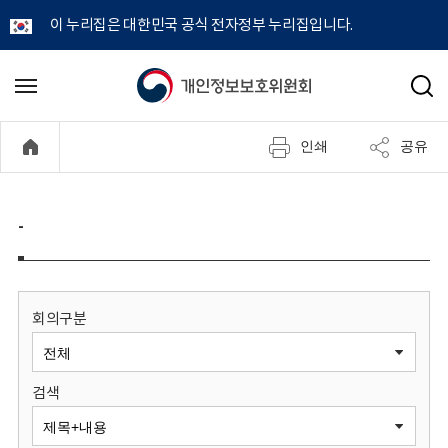
이 누리집은 대한민국 공식 전자정부 누리집입니다.
개
메
검
뉴
색
인
열
인쇄
공유
기
정
보
-
보
호
회의구분
위
검색
원