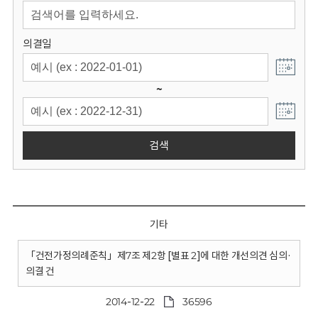
회
의결일
~
검색
기타
「건전가정의례준칙」제7조 제2항 [별표 2]에 대한 개선의견 심의·
의결 건
2014-12-22
36596