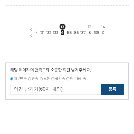
13
13
14
〈
〈
131
132
133
4
135
136
137
8
139
0
〈
해당 페이지의 만족도와 소중한 의견 남겨주세요.
매우만족
만족
보통
불만족
매우불만족
등록