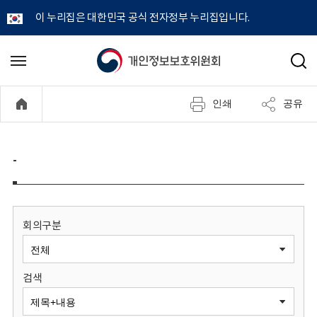
이 누리집은 대한민국 공식 전자정부 누리집입니다.
개
메
검
뉴
색
인
열
인쇄
공유
기
정
보
-
보
호
회의구분
위
검색
원