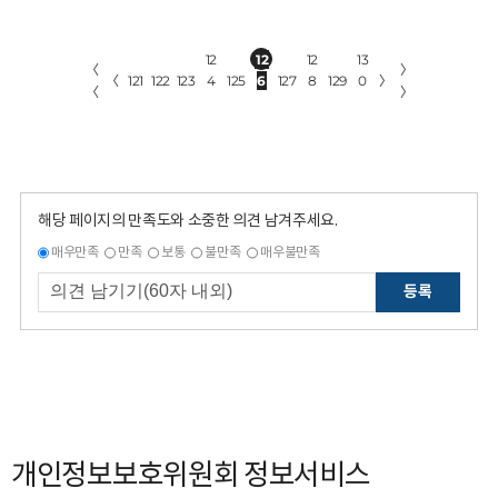
12
12
12
13
〈
〉
〈
121
122
123
4
125
6
127
8
129
0
〉
〈
〉
해당 페이지의 만족도와 소중한 의견 남겨주세요.
매우만족
만족
보통
불만족
매우불만족
등록
개인정보보호위원회 정보서비스