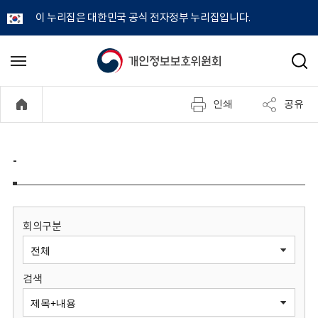
이 누리집은 대한민국 공식 전자정부 누리집입니다.
개
메
검
뉴
색
인
열
인쇄
공유
기
정
보
-
보
호
회의구분
위
검색
원